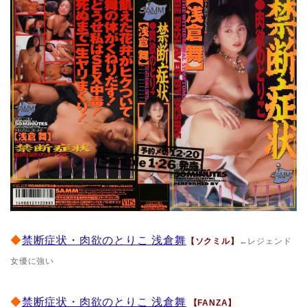
◆
禁断症状・肉欲のとりこ 浅倉舞
【ソクミル】
←レジェンド
女優に強い
◆
禁断症状・肉欲のとりこ 浅倉舞
【FANZA】