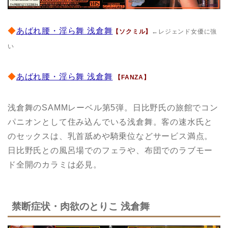
◆
あばれ腰・淫ら舞 浅倉舞
【ソクミル】
←レジェンド女優に強
い
◆
あばれ腰・淫ら舞 浅倉舞
【FANZA】
浅倉舞のSAMMレーベル第5弾。日比野氏の旅館でコン
パニオンとして住み込んでいる浅倉舞。客の速水氏と
のセックスは、乳首舐めや騎乗位などサービス満点。
日比野氏との風呂場でのフェラや、布団でのラブモー
ド全開のカラミは必見。
禁断症状・肉欲のとりこ 浅倉舞