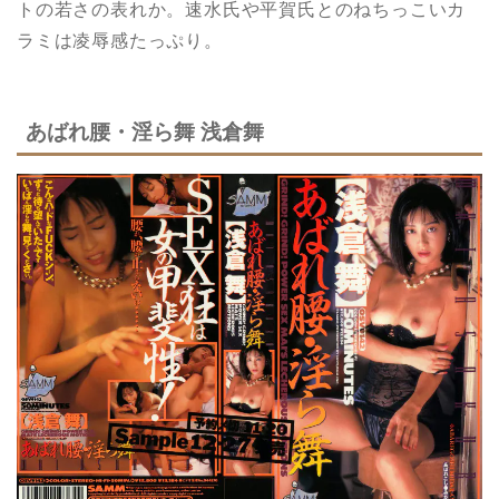
トの若さの表れか。速水氏や平賀氏とのねちっこいカ
ラミは凌辱感たっぷり。
あばれ腰・淫ら舞 浅倉舞