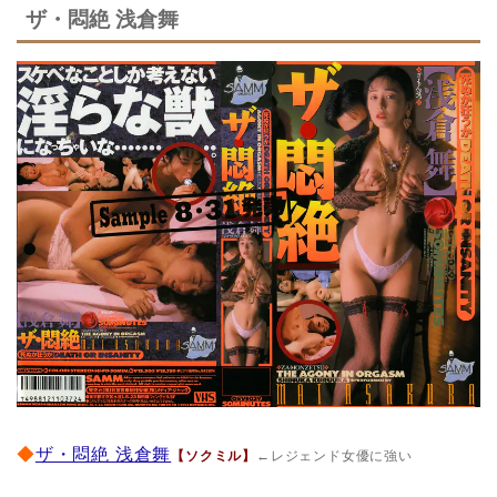
ザ・悶絶 浅倉舞
◆
ザ・悶絶 浅倉舞
【ソクミル】
←レジェンド女優に強い