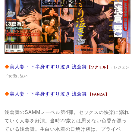
◆
美人妻・下半身すすり泣き 浅倉舞
【ソクミル】
←レジェン
ド女優に強い
◆
美人妻・下半身すすり泣き 浅倉舞
【FANZA】
浅倉舞のSAMMレーベル第4弾。セックスの快楽に溺れ
ていく人妻を好演。当時22歳とは思えない色香が漂っ
ている浅倉舞。生白い水着の日焼け跡は、プライベー