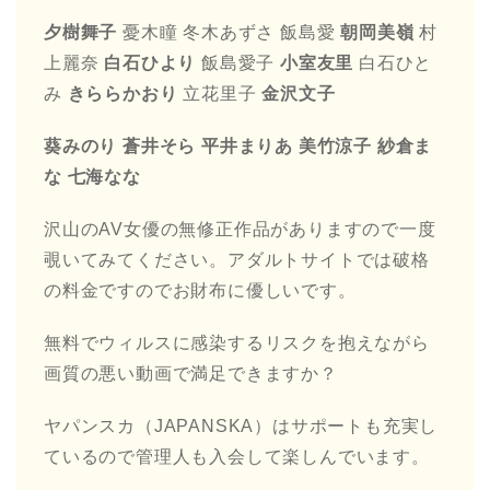
夕樹舞子
憂木瞳 冬木あずさ 飯島愛
朝岡美嶺
村
上麗奈
白石ひより
飯島愛子
小室友里
白石ひと
み
きららかおり
立花里子
金沢文子
葵みのり 蒼井そら 平井まりあ 美竹涼子 紗倉ま
な 七海なな
沢山のAV女優の無修正作品がありますので一度
覗いてみてください。アダルトサイトでは破格
の料金ですのでお財布に優しいです。
無料でウィルスに感染するリスクを抱えながら
画質の悪い動画で満足できますか？
ヤパンスカ（JAPANSKA）はサポートも充実し
ているので管理人も入会して楽しんでいます。