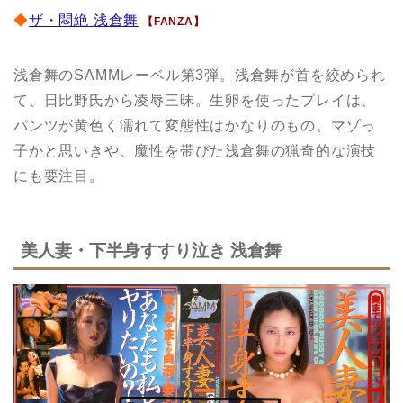
◆
ザ・悶絶 浅倉舞
【FANZA】
浅倉舞のSAMMレーベル第3弾。浅倉舞が首を絞められ
て、日比野氏から凌辱三昧。生卵を使ったプレイは、
パンツが黄色く濡れて変態性はかなりのもの。マゾっ
子かと思いきや、魔性を帯びた浅倉舞の猟奇的な演技
にも要注目。
美人妻・下半身すすり泣き 浅倉舞