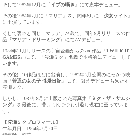
そして1983年12月に『
イブの囁き
』にて裏本デビュー。
その後1984年2月に『マリア』を、同年6月に『
少女ケイト
』
に出演しています。
そして裏本と同じ「マリア」名義で、同年9月リリースの作
品『
マリア・ドリーミング
』にてAVデビュー。
1984年11月リリースの宇宙企画からの2nd作品『
TWILIGHT
GAMES
』にて、「渡瀬ミク」名義で本格的にデビューして
います。
その後は10作品ほどに出演し、1985年5月公開のにっかつ映
画『
普通の女の子 性愛日記
』にて、銀幕デビューも果たす
渡瀬ミク。
しかし、1987年8月に出版された写真集『
ミク・ザ・サムシ
ング
』を最後に、惜しまれつつも引退し現在に至っていま
す。
【渡瀬ミクプロフィール】
生年月日 1964年7月20日
現年齢 57歳