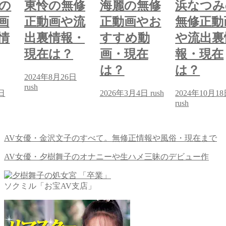
東怜の無修
海麗の無修
浜なつみの
正動画や流
正動画やお
無修正動画
出裏情報・
すすめ動
や流出裏情
現在は？
画・現在
報・現在
は？
は？
24年8月26日
20
h
rus
2026年3月4日
rush
2024年10月18日
rush
AV女優・金沢文子のすべて。無修正情報や風俗・現在まで
AV女優・夕樹舞子のオナニーや生ハメ三昧のデビュー作
ソクミル「お宝AV支店」