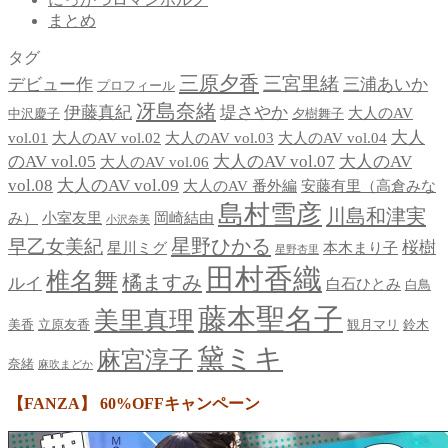
まとめ
タグ
三原夕香
三宮里緒
デビュー作
三浦あいか
プロフィール
冴島奈緒
伊藤真紀
堤さやか
大人のAV
中沢慶子
夕樹舞子
大人
vol.01
大人のAV vol.02
大人のAV vol.03
大人のAV vol.04
のAV vol.05
大人のAV vol.07
大人のAV
大人のAV vol.06
vol.08
大人のAV vol.09
大人のAV 番外編
安藤有里（高倉みな
島村雪彦
川島和津実
み）
小室友里
岡崎結由
小沢奈美
星野ひかる
早乙女美紀
桜樹
星川ミグ
本木まり子
星野杏里
田村香織
椎名舞
橘ますみ
ルイ
白石ひとみ
白鳥
藤本聖名子
美里真理
美香
立原友香
観月マリ
鈴木
黛ミキ
麻宮淳子
奈緒
麻吹まどか
【FANZA】 60%OFFキャンペーン