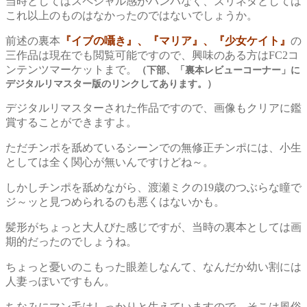
当時としてはスペシャル感がハンパなく、ズリネタとしては
これ以上のものはなかったのではないでしょうか。
前述の裏本
『イブの囁き』、『マリア』、『少女ケイト』
の
三作品は現在でも閲覧可能ですので、興味のある方はFC2コ
ンテンツマーケットまで。
（下部、「裏本レビューコーナー」に
デジタルリマスター版のリンクしてあります。）
デジタルリマスターされた作品ですので、画像もクリアに鑑
賞することができますよ。
ただチンポを舐めているシーンでの無修正チンポには、小生
としては全く関心が無いんですけどね～。
しかしチンポを舐めながら、渡瀬ミクの19歳のつぶらな瞳で
ジ～ッと見つめられるのも悪くはないかも。
髪形がちょっと大人びた感じですが、当時の裏本としては画
期的だったのでしょうね。
ちょっと憂いのこもった眼差しなんて、なんだか幼い割には
人妻っぽいですもん。
ちなみにマン毛はしっかりと生えていますので、そこは風俗